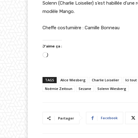
Solenn (Charlie Loiselier) s’est habillée d’une 
modèle Mango.
Cheffe costumière : Camille Bonneau
J’aime ça :
C
h
a
TAGS
Alice Wiesberg
Charlie Loiselier
Ici to
r
Noémie Zeitoun
g
Sezane
Solenn Wiesberg
e
m
e
Facebook
Partager
n
t