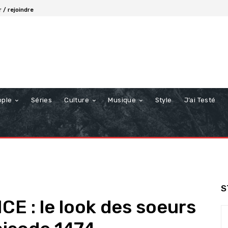
 / rejoindre
ople
Séries
Culture
Musique
Style
J’ai Testé
S
E : le look des soeurs