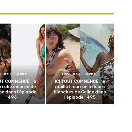
NGUES DE SÉRIES
FRINGUES DE SÉRIES
UT COMMENCE : la
ICI TOUT COMMENCE : le
 robe colorée de
maillot marron à fleurs
e dans l’épisode
blanches de Coline dans
1496
l’épisode 1495