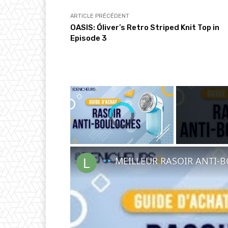
…
ARTICLE PRÉCÉDENT
OASIS: Óliver’s Retro Striped Knit Top in
Episode 3
×
Unmute
MEILLEUR RASOIR ANTI-BOULOCH