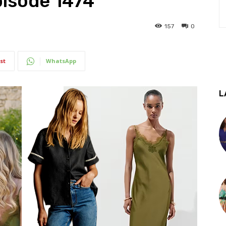
pisode 1474
157
0
st
WhatsApp
L