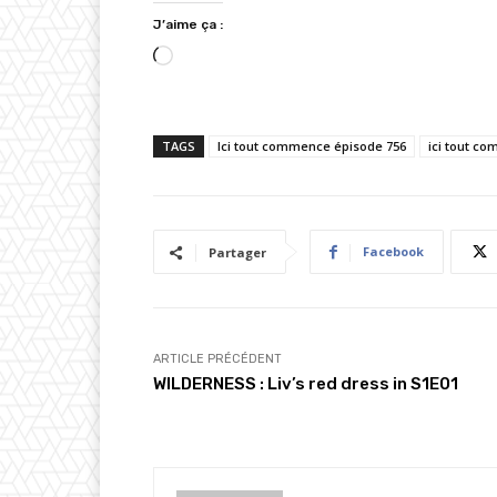
J’aime ça :
C
h
a
TAGS
Ici tout commence épisode 756
ici tout c
r
g
e
m
Facebook
Partager
e
n
t
…
ARTICLE PRÉCÉDENT
WILDERNESS : Liv’s red dress in S1E01