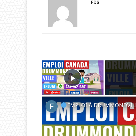
FDS
×
Play Video
EMPLOI À DRUMMONDVIL