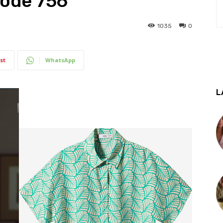
isode 756
1035
0
st
WhatsApp
L