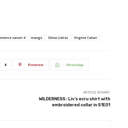
ommence saison 4
mango
Olivia Listrac
Virginie Caliari
X
Pinterest
WhatsApp
ARTICLE SUIVANT
WILDERNESS : Liv’s ecru shirt with
embroidered collar in S1E01