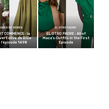
NGUES DE SÉRIES
EL OTRO PADRE
UT COMMENCE : la
EL OTRO PADRE : All of
vert olive de Billie
Maca’s Outfits in the First
 l’épisode 1498
Episode