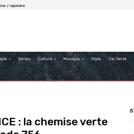
ter / rejoindre
ople
Séries
Culture
Musique
Style
J’ai Testé
S
E : la chemise verte