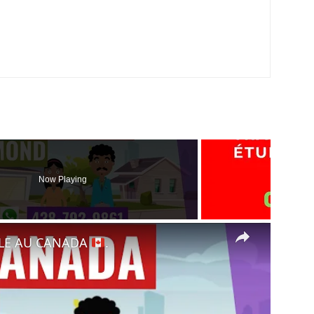
Now Playing
×
LE AU CANADA
.