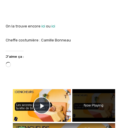
On la trouve encore
ici
ou
ici
Cheffe costumière : Camille Bonneau
J’aime ça :
C
h
a
r
×
g
e
m
Now Playing
e
Play Video
n
t
×