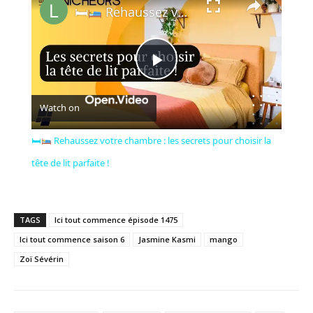
…
🛏
Rehaussez votre chambre : les secrets pour choisir la tête de lit parfaite !
Play
Watch on
Video
🛏
Rehaussez votre chambre : les secrets pour choisir la
tête de lit parfaite !
TAGS
Ici tout commence épisode 1475
Ici tout commence saison 6
Jasmine Kasmi
mango
Zoï Sévérin