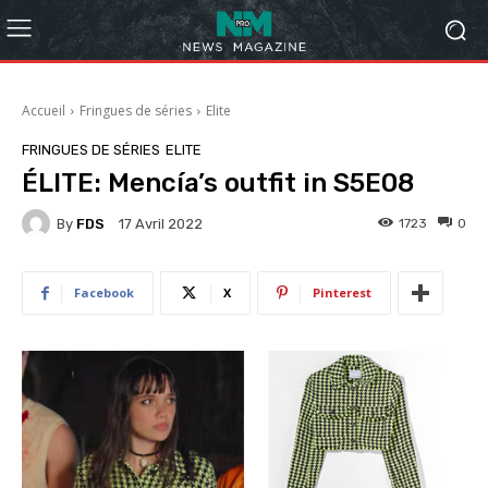
Accueil
Fringues de séries
Elite
FRINGUES DE SÉRIES
ELITE
ÉLITE: Mencía’s outfit in S5E08
By
FDS
1723
0
17 Avril 2022
Facebook
X
Pinterest