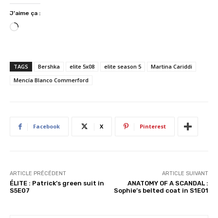
J’aime ça :
C
h
a
r
TAGS
Bershka
elite 5x08
elite season 5
Martina Cariddi
g
Mencía Blanco Commerford
e
m
e
n
Facebook
X
Pinterest
t
…
ARTICLE PRÉCÉDENT
ARTICLE SUIVANT
ÉLITE : Patrick’s green suit in
ANATOMY OF A SCANDAL :
S5E07
Sophie’s belted coat in S1E01