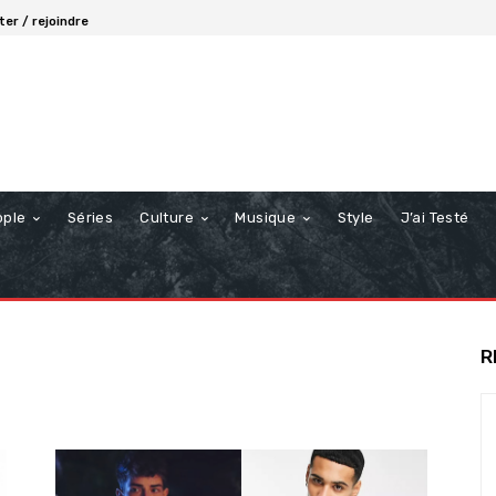
er / rejoindre
ople
Séries
Culture
Musique
Style
J’ai Testé
R