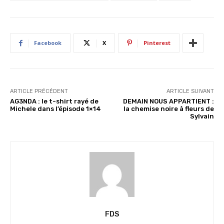
e
n
t
…
Facebook
X
Pinterest
ARTICLE PRÉCÉDENT
ARTICLE SUIVANT
AG3NDA : le t-shirt rayé de
DEMAIN NOUS APPARTIENT :
Michele dans l’épisode 1×14
la chemise noire à fleurs de
Sylvain
FDS