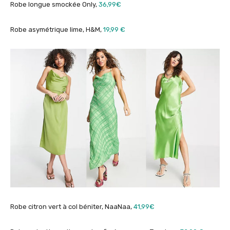
Robe longue smockée Only,
36,99€
Robe asymétrique lime, H&M,
19,99 €
Robe citron vert à col béniter, NaaNaa,
41,99€