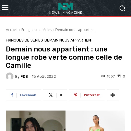
Accueil
Fringues de séries
Demain nous appartient
FRINGUES DE SÉRIES
DEMAIN NOUS APPARTIENT
Demain nous appartient : une
longue robe verte comme celle de
Camille
By
FDS
1557
0
18 Août 2022
Facebook
X
Pinterest