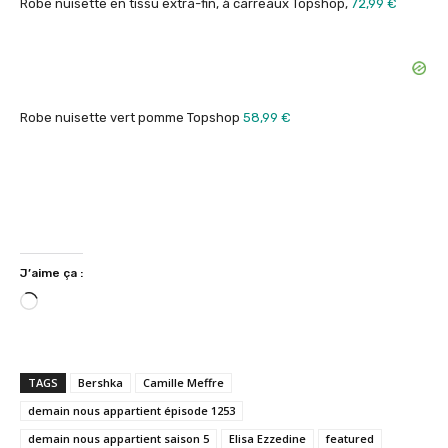
Robe nuisette en tissu extra-fin, à carreaux Topshop,
72,99 €
Robe nuisette vert pomme Topshop
58,99 €
J’aime ça :
C
h
a
r
TAGS
Bershka
Camille Meffre
g
demain nous appartient épisode 1253
e
demain nous appartient saison 5
Elisa Ezzedine
featured
m