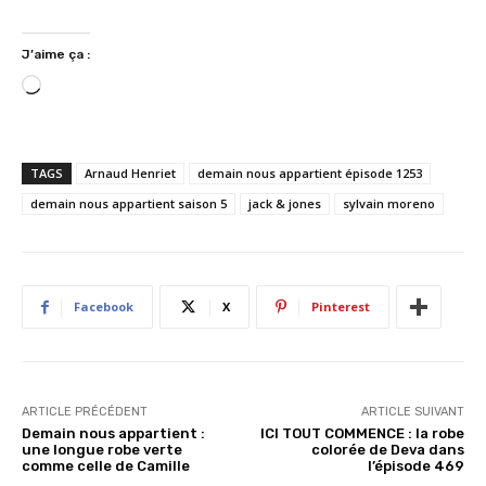
J’aime ça :
C
h
a
r
TAGS
Arnaud Henriet
demain nous appartient épisode 1253
g
demain nous appartient saison 5
jack & jones
sylvain moreno
e
m
e
n
Facebook
X
Pinterest
t
…
ARTICLE PRÉCÉDENT
ARTICLE SUIVANT
Demain nous appartient :
ICI TOUT COMMENCE : la robe
une longue robe verte
colorée de Deva dans
comme celle de Camille
l’épisode 469