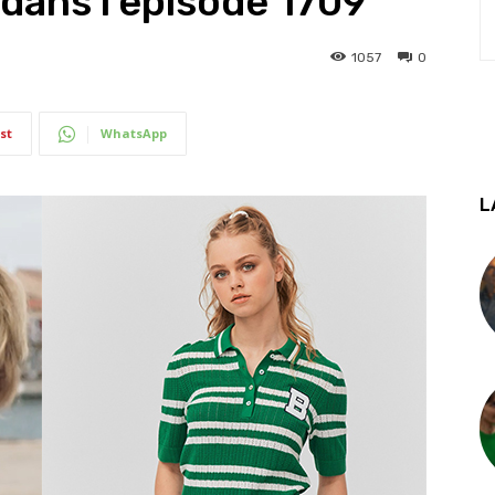
 dans l’épisode 1709
1057
0
st
WhatsApp
L