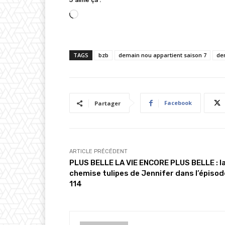
J’aime ça :
C
h
a
TAGS
bzb
demain nou appartient saison 7
de
r
g
e
m
Facebook
Partager
e
n
t
…
ARTICLE PRÉCÉDENT
PLUS BELLE LA VIE ENCORE PLUS BELLE : l
chemise tulipes de Jennifer dans l’épisod
114