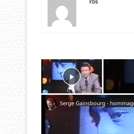
FDS
×
Play Video
Serge Gainsbourg - hommage 