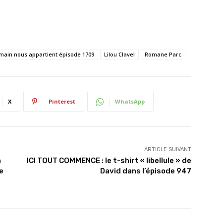
main nous appartient épisode 1709
Lilou Clavel
Romane Parc
X
Pinterest
WhatsApp
ARTICLE SUIVANT
a
ICI TOUT COMMENCE : le t-shirt « libellule » de
e
David dans l’épisode 947