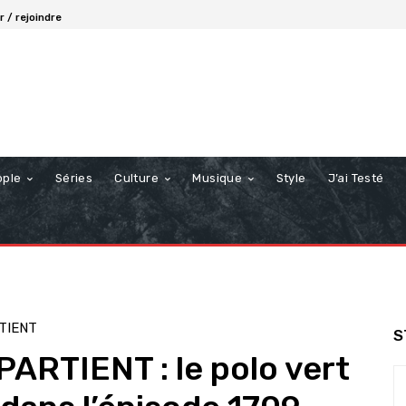
 / rejoindre
ople
Séries
Culture
Musique
Style
J’ai Testé
TIENT
S
RTIENT : le polo vert