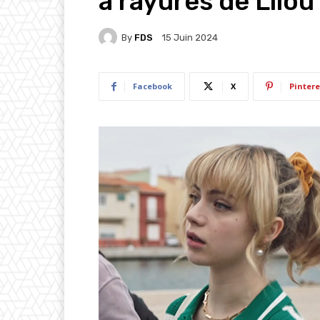
à rayures de Lilou
By
FDS
15 Juin 2024
Facebook
X
Pintere