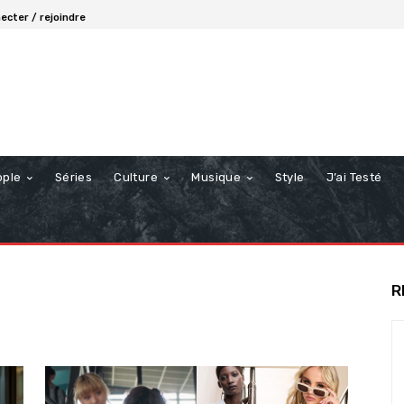
ecter / rejoindre
ople
Séries
Culture
Musique
Style
J’ai Testé
R