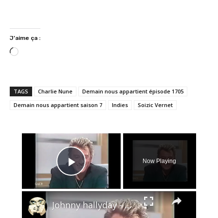
J’aime ça :
C
h
a
r
TAGS
Charlie Nune
Demain nous appartient épisode 1705
g
Demain nous appartient saison 7
Indies
Soizic Vernet
e
m
e
×
n
t
Now Playing
…
Play Video
×
Johnny hallyday - Grand Public - 1986