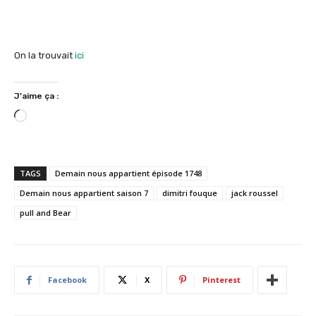
On la trouvait
ici
J’aime ça :
C
h
a
r
TAGS
Demain nous appartient épisode 1748
g
Demain nous appartient saison 7
dimitri fouque
jack roussel
e
pull and Bear
m
e
n
t
…
Facebook
X
Pinterest