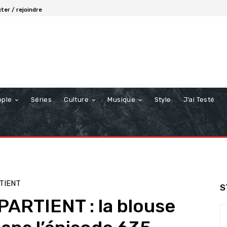
ter / rejoindre
ople
Séries
Culture
Musique
Style
J’ai Testé
TIENT
S
RTIENT : la blouse