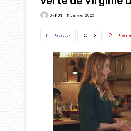
verte de Virginie 
By
FDS
11 Janvier 2020
Facebook
X
Pintere