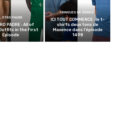
FRINGUES DE SÉRIES
L OTRO PADRE
ICI TOUT COMMENCE : le t-
RO PADRE : All of
shirts deux tons de
utfits in the First
Maxence dans l’épisode
Episode
1498