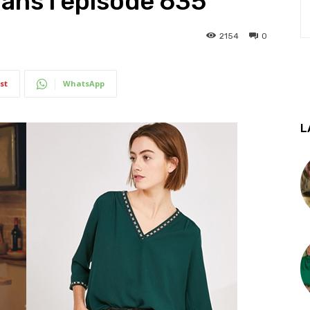
dans l’épisode 635
2154
0
st
WhatsApp
L