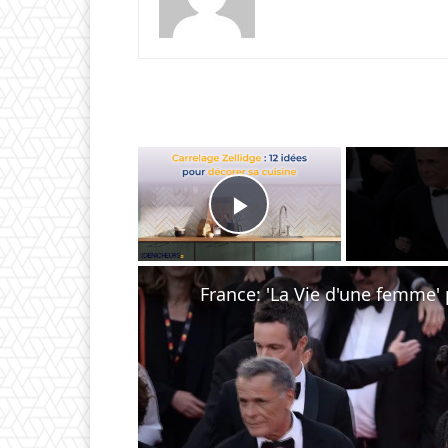
×
Play Video