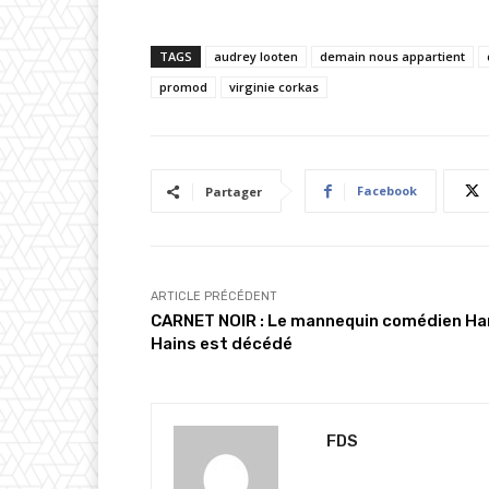
h
a
TAGS
audrey looten
demain nous appartient
r
promod
g
virginie corkas
e
m
e
Facebook
Partager
n
t
…
ARTICLE PRÉCÉDENT
CARNET NOIR : Le mannequin comédien Ha
Hains est décédé
FDS