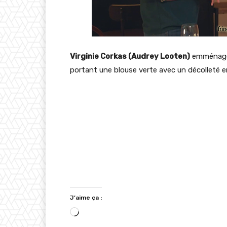
Virginie Corkas (Audrey Looten)
emménage
portant une blouse verte avec un décolleté e
J’aime ça :
C