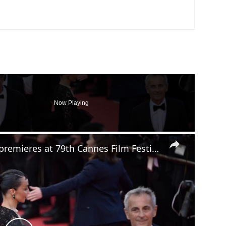
Now Playing
×
France: 'La Vie d'une femme' premieres at 79th Cannes Film Festival.