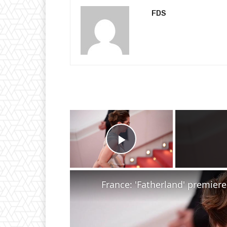
FDS
×
Play Video
France: 'Fatherland' premiere