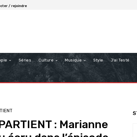
cter / rejoindre
ople
Séries
Culture
Musique
Style
J’ai Testé
TIENT
S
ARTIENT : Marianne