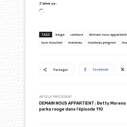
J’aime ça :
C
h
a
TAGS
beige
ceinture
demain nous appartient
r
luce mouchel
g
manteau
manteau peignoir
ma
e
m
e
Facebook
Partager
n
t
…
ARTICLE PRÉCÉDENT
DEMAIN NOUS APPARTIENT : Betty Moreno
parka rouge dans l’épisode 110