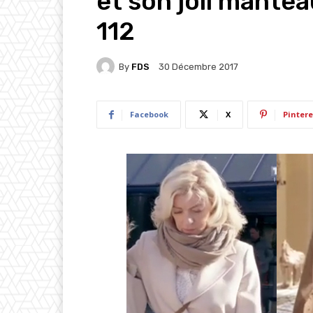
et son joli mantea
112
By
FDS
30 Décembre 2017
Facebook
X
Pintere