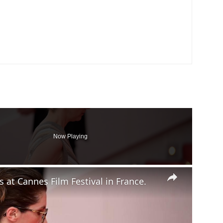
Now Playing
×
s at Cannes Film Festival in France.