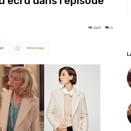
u écru dans l’épisode
2611
0
st
WhatsApp
L