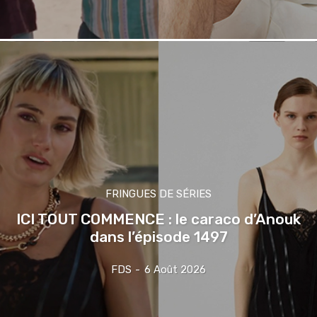
FRINGUES DE SÉRIES
ICI TOUT COMMENCE : le caraco d’Anouk
dans l’épisode 1497
FDS
-
6 Août 2026