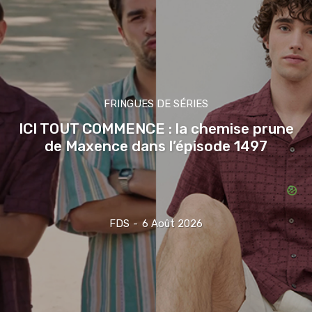
FRINGUES DE SÉRIES
ICI TOUT COMMENCE : la chemise prune
de Maxence dans l’épisode 1497
FDS
-
6 Août 2026