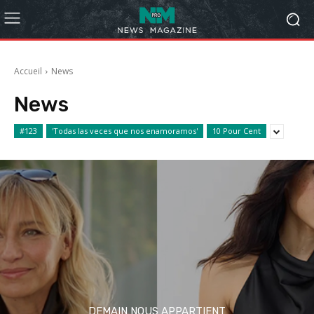
Accueil
News
News
#123
'Todas las veces que nos enamoramos'
10 Pour Cent
DEMAIN NOUS APPARTIENT