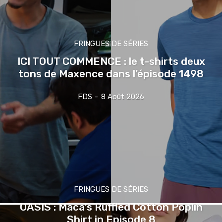
FRINGUES DE SÉRIES
ICI TOUT COMMENCE : le t-shirts deux
tons de Maxence dans l’épisode 1498
FDS
-
8 Août 2026
FRINGUES DE SÉRIES
OASIS : Maca’s Ruffled Cotton Poplin
Shirt in Episode 8