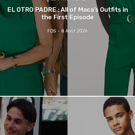
EL OTRO PADRE : All of Maca’s Outfits in
the First Episode
FDS
-
8 Août 2026