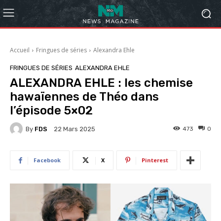
Accueil
Fringues de séries
Alexandra Ehle
FRINGUES DE SÉRIES
ALEXANDRA EHLE
ALEXANDRA EHLE : les chemise
hawaïennes de Théo dans
l’épisode 5×02
By
FDS
473
0
22 Mars 2025
Facebook
X
Pinterest