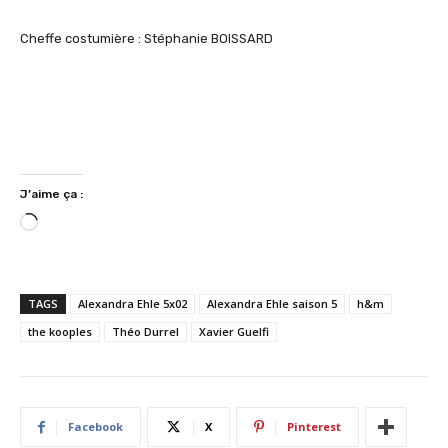
Cheffe costumière : Stéphanie BOISSARD
J’aime ça :
C
h
a
r
TAGS
Alexandra Ehle 5x02
Alexandra Ehle saison 5
h&m
g
the kooples
Théo Durrel
Xavier Guelfi
e
m
e
n
Facebook
X
Pinterest
t