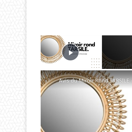
×
Play Video
Avis du Miroir Rond TARSILE 