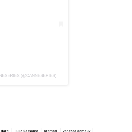
NESERIES (@CANNESERIES)
 darel
Julie Sassoust
promod
vanessa demouy