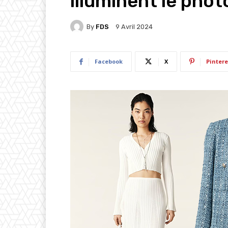
illuminent le phot
By
FDS
9 Avril 2024
Facebook
X
Pintere