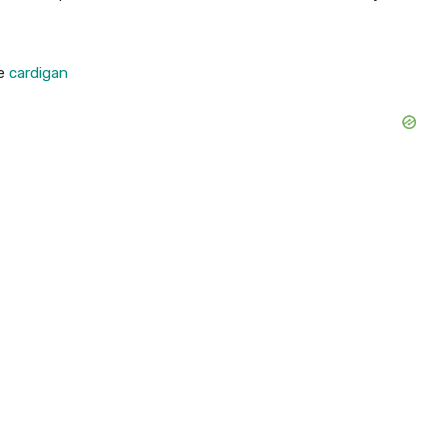
le
cardigan