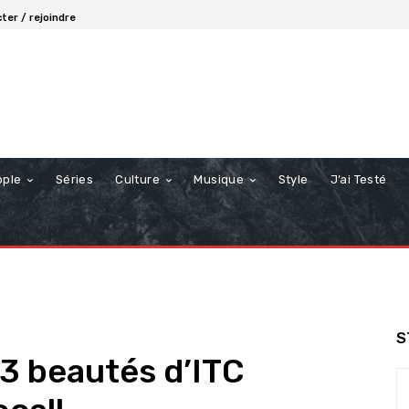
ter / rejoindre
ople
Séries
Culture
Musique
Style
J’ai Testé
S
3 beautés d’ITC