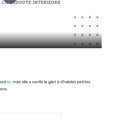
Play
Video
omod
ici
, mais elle a confié le gilet à d’habiles petites
tons.