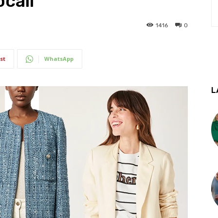
ocall
1416
0
st
WhatsApp
L