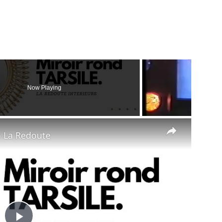
Now Playing
×
- La Redoute