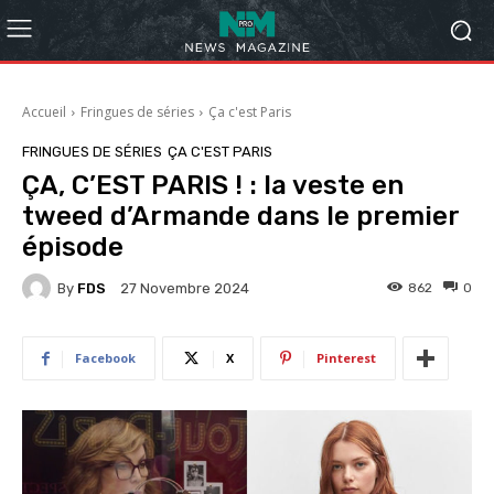
Accueil
Fringues de séries
Ça c'est Paris
FRINGUES DE SÉRIES
ÇA C'EST PARIS
ÇA, C’EST PARIS ! : la veste en
tweed d’Armande dans le premier
épisode
By
FDS
862
0
27 Novembre 2024
Facebook
X
Pinterest