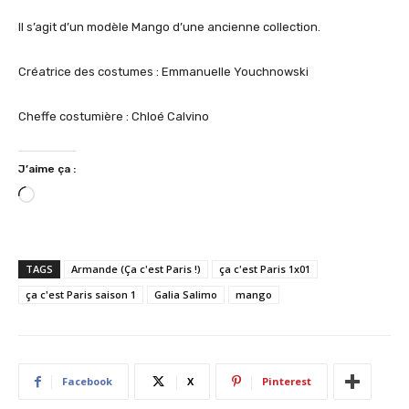
Il s’agit d’un modèle Mango d’une ancienne collection.
Créatrice des costumes : Emmanuelle Youchnowski
Cheffe costumière : Chloé Calvino
J’aime ça :
C
h
a
r
TAGS
Armande (Ça c'est Paris !)
ça c'est Paris 1x01
g
ça c'est Paris saison 1
Galia Salimo
mango
e
m
e
n
Facebook
X
Pinterest
t
…