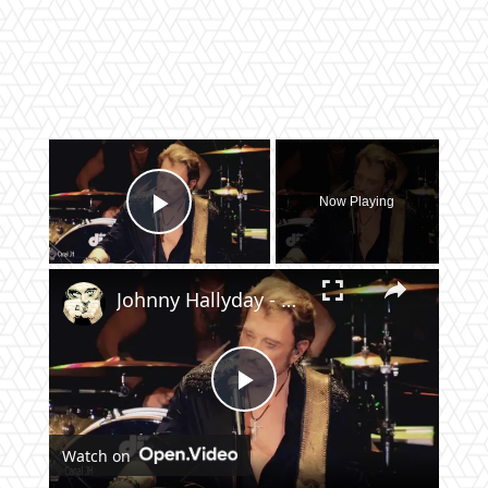
×
Now Playing
Play Video
×
Johnny Hallyday - Dead or alive - Théâtre de Paris 2013
Play
Watch on
Video