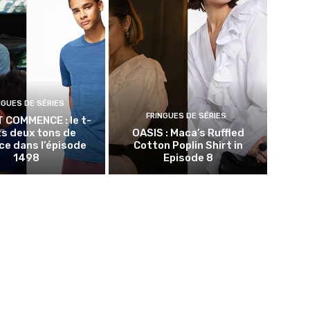
NGUES DE SÉRIES
FRINGUES DE SÉRIES
T COMMENCE : le t-
ts deux tons de
OASIS : Maca’s Ruffled
e dans l’épisode
Cotton Poplin Shirt in
1498
Episode 8