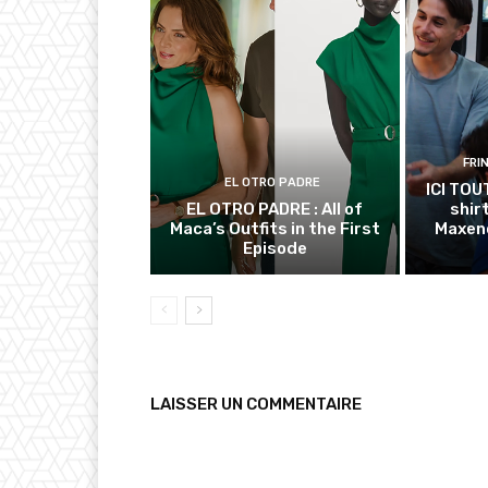
FRI
EL OTRO PADRE
ICI TOU
EL OTRO PADRE : All of
shir
Maca’s Outfits in the First
Maxenc
Episode
LAISSER UN COMMENTAIRE