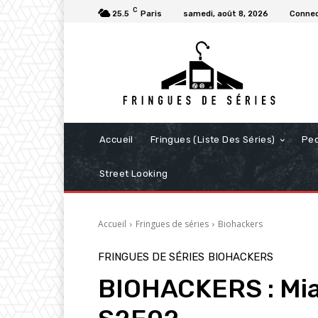
C
25.5
Paris
samedi, août 8, 2026
Connec
Accueil
Fringues (Liste Des Séries)
Pe
Street Looking
Accueil
Fringues de séries
Biohackers
FRINGUES DE SÉRIES
BIOHACKERS
BIOHACKERS : Mia’