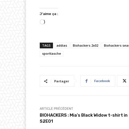
J’aime ça :
C
h
a
TAGS
addias
Biohackers 2x02
Biohackers sea
r
sporttasche
g
e
m
e
Facebook
Partager
n
t
…
ARTICLE PRÉCÉDENT
BIOHACKERS : Mia’s Black Widow t-shirt in
S2E01