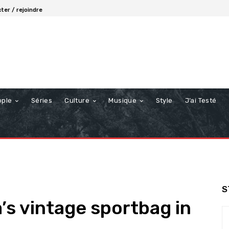
ter / rejoindre
ople
Séries
Culture
Musique
Style
J’ai Testé
S
s vintage sportbag in