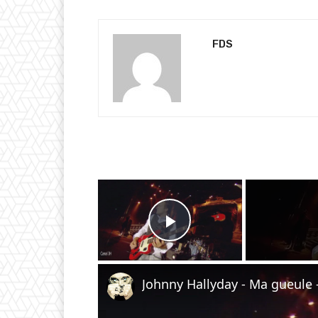
FDS
×
Play Video
Johnny Hallyday - Ma gueule 