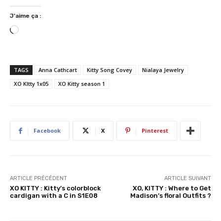
J’aime ça :
C
h
a
r
TAGS
Anna Cathcart
Kitty Song Covey
Nialaya Jewelry
g
XO KItty 1x05
XO Kitty season 1
e
m
e
n
Facebook
X
Pinterest
t
…
ARTICLE PRÉCÉDENT
ARTICLE SUIVANT
XO KITTY : Kitty’s colorblock
XO, KITTY : Where to Get
cardigan with a C in S1E08
Madison’s floral Outfits ?