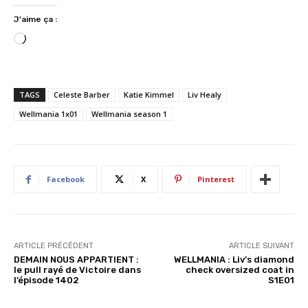
J’aime ça :
C
h
a
r
TAGS
Celeste Barber
Katie Kimmel
Liv Healy
g
Wellmania 1x01
Wellmania season 1
e
m
e
n
Facebook
X
Pinterest
t
…
ARTICLE PRÉCÉDENT
ARTICLE SUIVANT
DEMAIN NOUS APPARTIENT :
WELLMANIA : Liv’s diamond
le pull rayé de Victoire dans
check oversized coat in
l’épisode 1402
S1E01