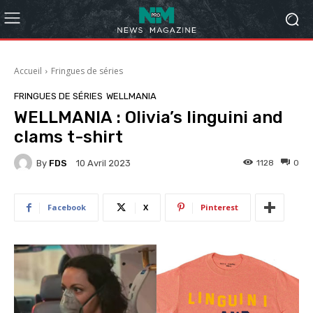
Accueil
Fringues de séries
FRINGUES DE SÉRIES
WELLMANIA
WELLMANIA : Olivia’s linguini and
clams t-shirt
By
FDS
1128
0
10 Avril 2023
Facebook
X
Pinterest