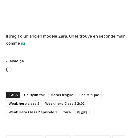
Il s’agit d’un ancien modèle Zara. On le trouve en seconde main,
comme
ici
J’aime ça :
C
h
a
r
TAGS
Go Hyun-tak
Héros fragile
Lee Min-jae
g
Weak hero class 2
Weak hero Class 2 2x02
e
Weak Hero Class 2 épisode 2
zara
이민재
m
e
n
t