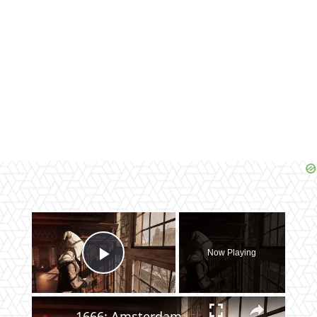
×
Now Playing
Play Video
×
1666: Amsterdam - Official Devlog #2: The Art Video