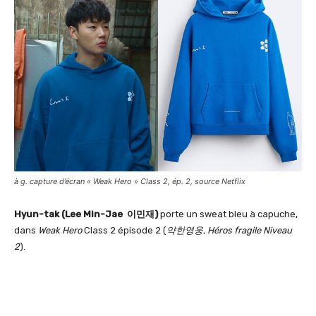
à g. capture d’écran « Weak Hero » Class 2, ép. 2, source Netflix
Hyun-tak
(Lee Min-Jae
이민재)
porte un sweat bleu à capuche,
dans
Weak Hero
Class 2 épisode 2 (
약한영웅, Héros fragile Niveau
2
).