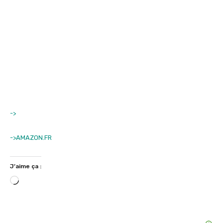
->
->AMAZON.FR
J’aime ça :
C
h
a
r