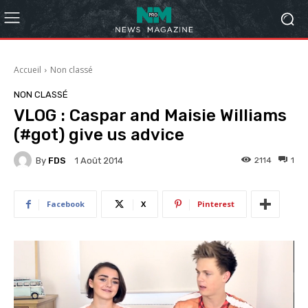
Accueil
Non classé
NON CLASSÉ
VLOG : Caspar and Maisie Williams
(#got) give us advice
By
FDS
2114
1
1 Août 2014
Facebook
X
Pinterest