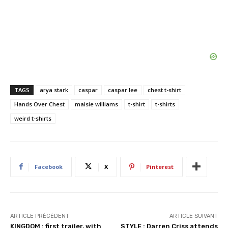
TAGS
arya stark
caspar
caspar lee
chest t-shirt
Hands Over Chest
maisie williams
t-shirt
t-shirts
weird t-shirts
Facebook
X
Pinterest
ARTICLE PRÉCÉDENT
ARTICLE SUIVANT
KINGDOM : first trailer, with
STYLE : Darren Criss attends