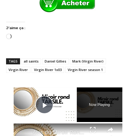
J’aime ça :
C
h
a
r
TAGS
all saints
Daniel Gillies
Mark (Virgin River)
g
Virgin River
Virgin River 1x03
Virgin River season 1
e
m
e
×
n
t
Now Playing
…
Play Video
×
Avis du Miroir Rond TARSILE - La Redoute