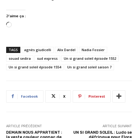
J’aime ça :
C
h
a
r
TAGS
agnès giudicelli
Alix Dardel
Nadia Fossier
g
souad sedira
sud express
Un si grand soleil épisode 1552
e
Un si grand soleil épisode 1554
Un si grand soleil saison 7
m
e
n
t
…
Facebook
X
Pinterest
ARTICLE PRÉCÉDENT
ARTICLE SUIVANT
DEMAIN NOUS APPARTIENT :
UN SI GRAND SOLEIL : Ludo se
la veste couleur cognac de
défringue pour Flore