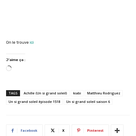
On le trouve
ici
J’aime ça :
C
h
a
r
TAGS
Achille (Un si grand soleil)
kiabi
Matthieu Rodriguez
g
Un si grand soleil épisode 1518
Un si grand soleil saison 6
e
m
e
n
Facebook
X
Pinterest
t