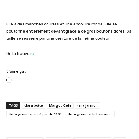
Elle a des manches courtes et une encolure ronde. Elle se
boutonne entièrement devant grâce à de gros boutons dorés. Sa
taille se resserre par une ceinture de la même couleur.
On la trouve
ici
J’aime ça :
C
h
a
r
TAGS
clara botte
Margot Klein
tara jarmon
g
Un si grand soleil épisode 1105
Un si grand soleil saison 5
e
m
e
n