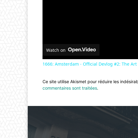
Watch on
1666: Amsterdam - Official Devlog #2: The Art
Ce site utilise Akismet pour réduire les indésira
commentaires sont traitées
.