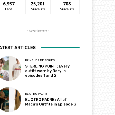
6,937
25,201
708
Fans
Suiveurs
Suiveurs
- Advertisement -
ATEST ARTICLES
FRINGUES DE SÉRIES
STERLING POINT : Every
outfit worn by Rory in
episodes 1 and 2
EL OTRO PADRE
EL OTRO PADRE : All of
Maca’s Outfits in Episode 3