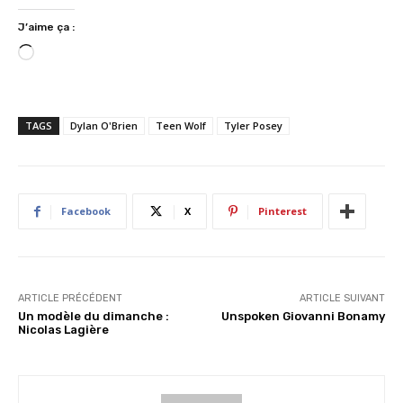
J’aime ça :
C
h
a
r
TAGS
Dylan O'Brien
Teen Wolf
Tyler Posey
g
e
m
e
Facebook
X
Pinterest
n
t
…
ARTICLE PRÉCÉDENT
ARTICLE SUIVANT
Un modèle du dimanche :
Unspoken Giovanni Bonamy
Nicolas Lagière