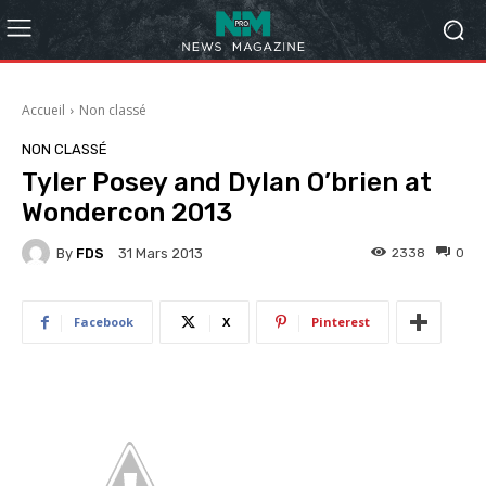
Accueil
Non classé
NON CLASSÉ
Tyler Posey and Dylan O’brien at
Wondercon 2013
By
FDS
2338
0
31 Mars 2013
Facebook
X
Pinterest