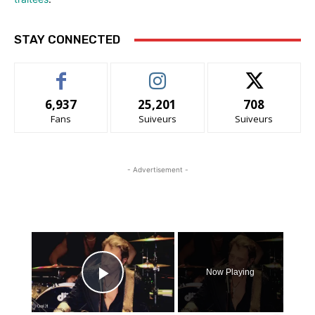
STAY CONNECTED
6,937
25,201
708
Fans
Suiveurs
Suiveurs
- Advertisement -
×
Now Playing
Play Video