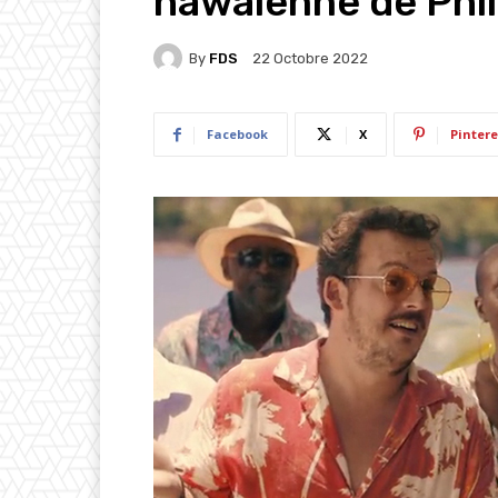
hawaïenne de Phil
By
FDS
22 Octobre 2022
Facebook
X
Pintere