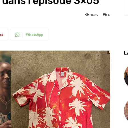
 dans l’épisode 3×05
1029
0
st
WhatsApp
L