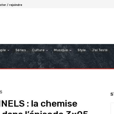
ter / rejoindre
ople
Séries
Culture
Musique
Style
J’ai Testé
LS
S
ELS : la chemise