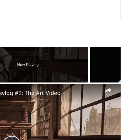
Now Playing
×
evlog #2: The Art Video