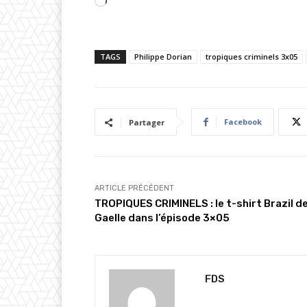
C
h
a
TAGS
Philippe Dorian
tropiques criminels 3x05
r
g
e
m
Facebook
Partager
e
n
t
…
ARTICLE PRÉCÉDENT
TROPIQUES CRIMINELS : le t-shirt Brazil d
Gaelle dans l’épisode 3×05
FDS