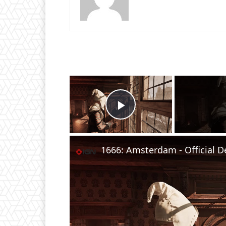
×
Play Video
1666: Amsterdam - Official D