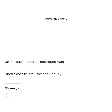
Advertisement
On la trouvait dans les boutiques Kiabi
Cheffe costumière : Romane Paquay
J’aime ça :
C
h
a