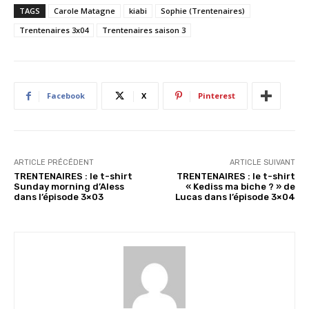
r
TAGS
Carole Matagne
kiabi
Sophie (Trentenaires)
g
Trentenaires 3x04
Trentenaires saison 3
e
m
e
n
Facebook
X
Pinterest
t
…
ARTICLE PRÉCÉDENT
ARTICLE SUIVANT
TRENTENAIRES : le t-shirt
TRENTENAIRES : le t-shirt
Sunday morning d’Aless
« Kediss ma biche ? » de
dans l’épisode 3×03
Lucas dans l’épisode 3×04