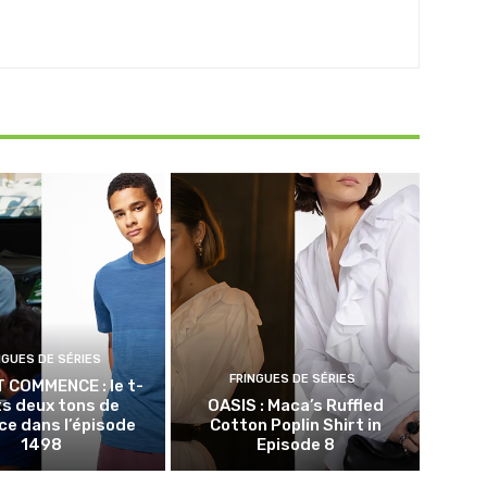
NGUES DE SÉRIES
FRINGUES DE SÉRIES
T COMMENCE : le t-
ts deux tons de
OASIS : Maca’s Ruffled
e dans l’épisode
Cotton Poplin Shirt in
1498
Episode 8