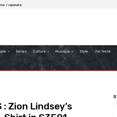
ter / rejoindre
ople
Séries
Culture
Musique
Style
J’ai Testé
S
: Zion Lindsey’s