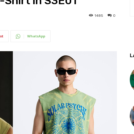
-Shirt in S3E01
1485
0
st
WhatsApp
L