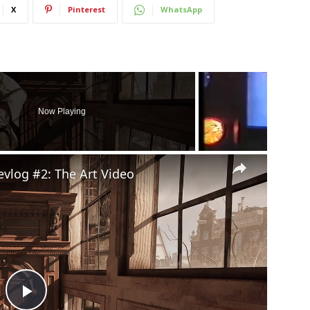
X
Pinterest
WhatsApp
Now Playing
×
evlog #2: The Art Video