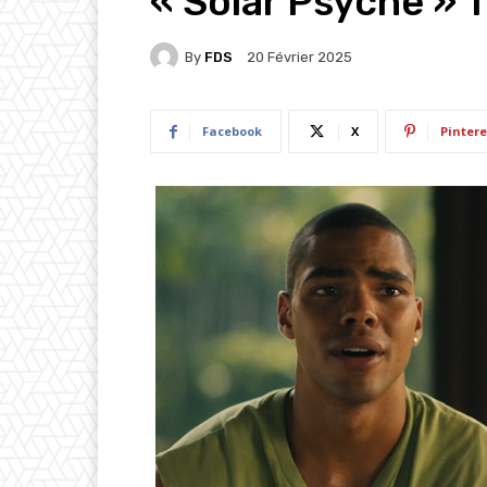
« Solar Psyche » T
By
FDS
20 Février 2025
Facebook
X
Pintere