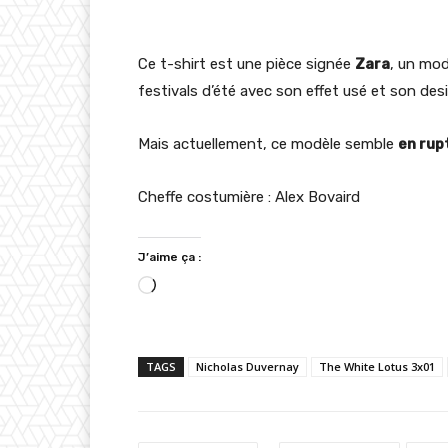
Ce t-shirt est une pièce signée
Zara
, un mod
festivals d’été avec son effet usé et son des
Mais actuellement, ce modèle semble
en rup
Cheffe costumière : Alex Bovaird
J’aime ça :
C
h
a
TAGS
Nicholas Duvernay
The White Lotus 3x01
r
g
e