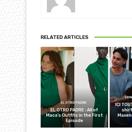
RELATED ARTICLES
FRI
EL OTRO PADRE
ICI TOU
EL OTRO PADRE : All of
shir
Maca’s Outfits in the First
Maxenc
Episode