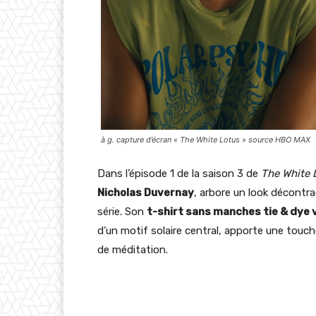
à g. capture d’écran « The White Lotus » source HBO MAX
Dans l’épisode 1 de la saison 3 de
The White 
Nicholas Duvernay
, arbore un look décontra
série. Son
t-shirt sans manches tie & dye 
d’un motif solaire central, apporte une touc
de méditation.