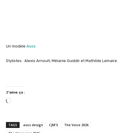
Un modèle
Asos
Stylistes : Alexis Arnoult, Mélanie Guiddir et Mathilde Lemaire.
J’aime ça :
C
h
a
r
TAGS
asos design
CJM'S
The Voice 2026
g