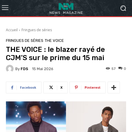
Accueil
Fringues de séries
FRINGUES DE SÉRIES
THE VOICE
THE VOICE : le blazer rayé de
CJM’S sur le prime du 15 mai
By
FDS
57
0
15 Mai 2026
Facebook
X
Pinterest