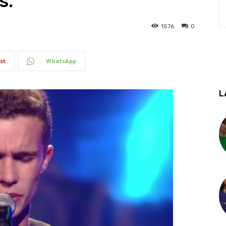
s.
1576
0
st
WhatsApp
L