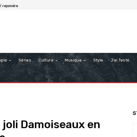
/ rejoindre
ople
Séries
Culture
Musique
Style
J’ai Testé
S
 joli Damoiseaux en