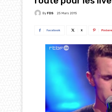
route pour les live
By
FDS
25 Mars 2015
Facebook
X
Pintere