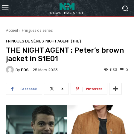
Accueil
Fringues de séries
FRINGUES DE SÉRIES
NIGHT AGENT (THE)
THE NIGHT AGENT : Peter’s brown
jacket in S1E01
By
FDS
1153
0
25 Mars 2023
Facebook
X
Pinterest