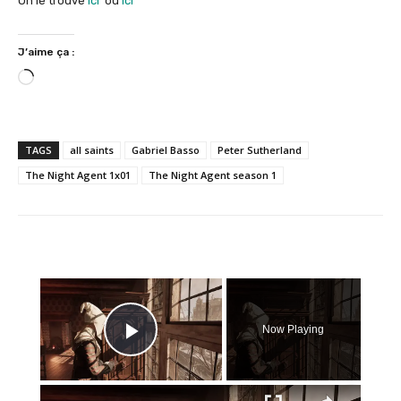
On le trouve
ici
ou
ici
J’aime ça :
C
h
a
r
TAGS
all saints
Gabriel Basso
Peter Sutherland
g
The Night Agent 1x01
The Night Agent season 1
e
m
e
n
t
×
…
Now Playing
Play Video
×