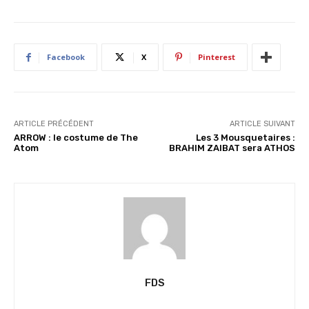
m
e
n
Facebook
X
Pinterest
t
…
ARTICLE PRÉCÉDENT
ARTICLE SUIVANT
ARROW : le costume de The
Les 3 Mousquetaires :
Atom
BRAHIM ZAIBAT sera ATHOS
FDS