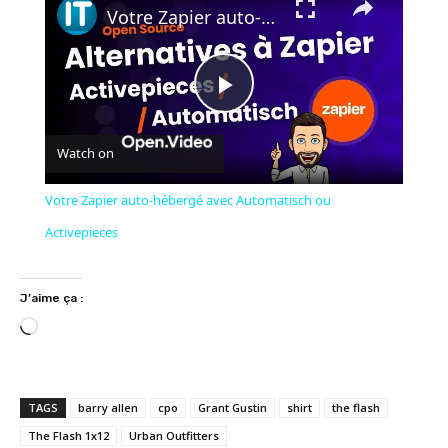
Votre Zapier auto-hébergé avec Automatisch ou Activepieces
Play
Watch on
Video
Votre Zapier auto-hébergé avec Automatisch ou
Activepieces
J’aime ça :
C
h
a
r
TAGS
barry allen
cpo
Grant Gustin
shirt
the flash
g
The Flash 1x12
Urban Outfitters
e