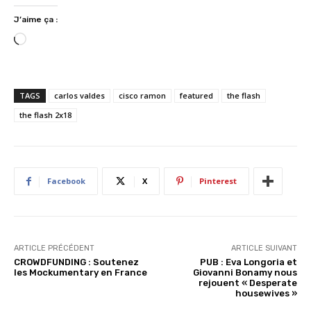
J’aime ça :
C
h
a
r
TAGS
carlos valdes
cisco ramon
featured
the flash
g
the flash 2x18
e
m
e
n
Facebook
X
Pinterest
t
…
ARTICLE PRÉCÉDENT
ARTICLE SUIVANT
CROWDFUNDING : Soutenez
PUB : Eva Longoria et
les Mockumentary en France
Giovanni Bonamy nous
rejouent « Desperate
housewives »