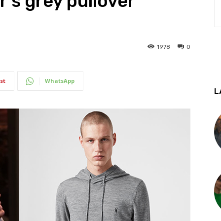
r’s grey pullover
1978
0
st
WhatsApp
L