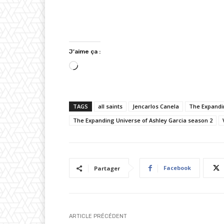
J’aime ça :
C
h
a
TAGS
all saints
Jencarlos Canela
The Expandin
r
The Expanding Universe of Ashley Garcia season 2
g
e
m
e
Facebook
Partager
n
t
…
ARTICLE PRÉCÉDENT