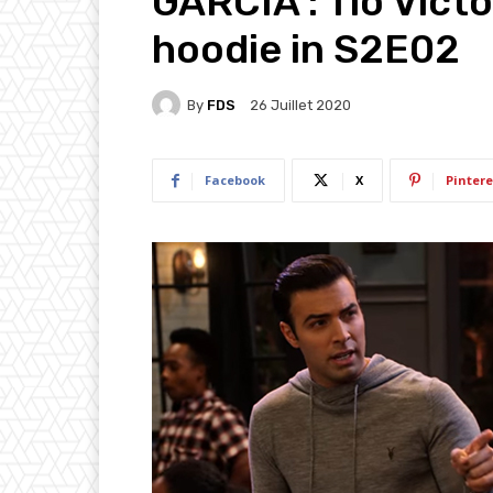
GARCIA : Tio Victo
hoodie in S2E02
By
FDS
26 Juillet 2020
Facebook
X
Pintere