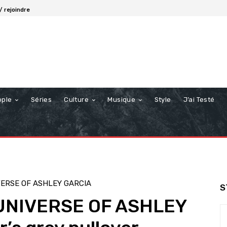
/ rejoindre
ople
Séries
Culture
Musique
Style
J’ai Testé
ERSE OF ASHLEY GARCIA
S
UNIVERSE OF ASHLEY