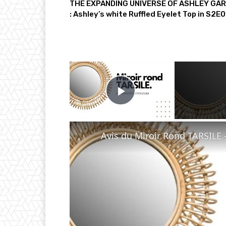
THE EXPANDING UNIVERSE OF ASHLEY GAR
: Ashley’s white Ruffled Eyelet Top in S2E0
×
Play Video
Avis du Miroir Rond TARSILE 