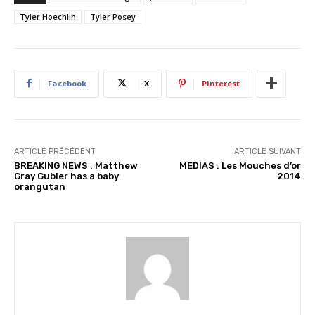
g
Tyler Hoechlin
Tyler Posey
e
m
e
n
Facebook
X
Pinterest
t
…
ARTICLE PRÉCÉDENT
ARTICLE SUIVANT
BREAKING NEWS : Matthew
MEDIAS : Les Mouches d’or
Gray Gubler has a baby
2014
orangutan