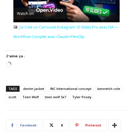
Play
Watch on
Video
J'ai Créé un Carrousel Instagram 10 Slides Pro avec l'IA —
Workflow Complet avec Claude+FlexClip
J’aime ça :
C
h
a
r
TAGS
denim jacket
INC International concept
kennetch cole
g
scott
Teen Wolf
teen wolf 5x7
Tyler Posey
e
m
e
n
Facebook
X
Pinterest
t