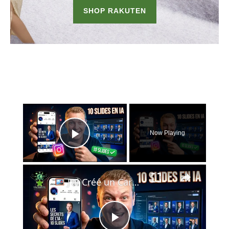
×
Now Playing
Play Video
×
J'ai Créé un Carrousel Instagram 10 Slides Pro avec l'IA — Workflow Complet avec Claude+FlexClip