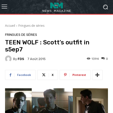
Accueil
Fringues de séries
FRINGUES DE SÉRIES
TEEN WOLF : Scott’s outfit in
s5ep7
By
FDS
1394
0
7 Août 2015
Facebook
X
Pinterest