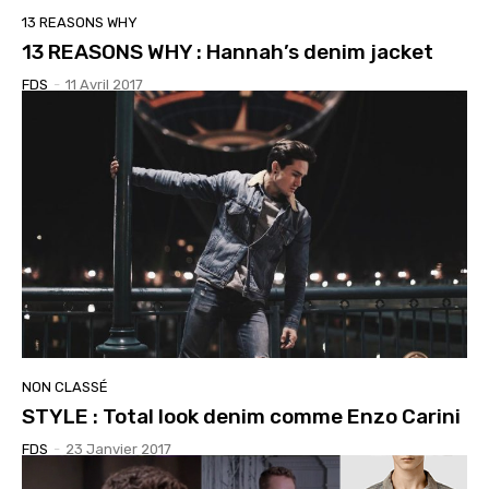
13 REASONS WHY
13 REASONS WHY : Hannah’s denim jacket
FDS
-
11 Avril 2017
NON CLASSÉ
STYLE : Total look denim comme Enzo Carini
FDS
-
23 Janvier 2017