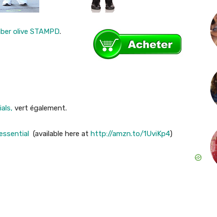
ber olive STAMPD
.
ials,
vert également.
 essential
(available here at
http://amzn.to/1UviKp4
)