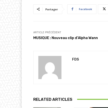
m
Facebook
Partager
e
n
t
…
ARTICLE PRÉCÉDENT
MUSIQUE : Nouveau clip d’Alpha Wann
FDS
RELATED ARTICLES