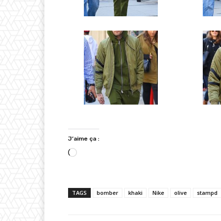
J’aime ça :
C
h
a
TAGS
bomber
khaki
Nike
olive
stampd
r
g
e