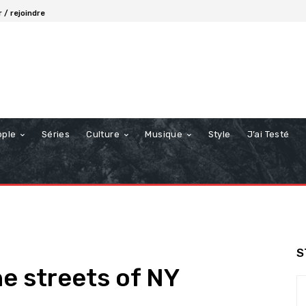
 / rejoindre
ople
Séries
Culture
Musique
Style
J’ai Testé
S
he streets of NY