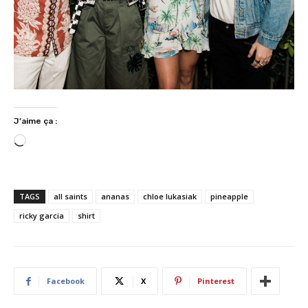
J’aime ça :
C
h
a
r
TAGS
all saints
ananas
chloe lukasiak
pineapple
g
ricky garcia
shirt
e
m
e
n
Facebook
X
Pinterest
t
…