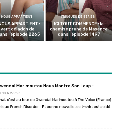
N NOUS APPARTIENT
FRINGUES DE SÉRIES
NOUS APPARTIENT :
ICI TOUT COMMENCE : la
p vert céladon de
chemise prune de Maxence
ans l’épisode 2265
dans l’épisode 1497
 Gwendal Marimoutou Nous Montre Son Loup -
 à 18 h 27 min
rnal, c’est au tour de Gwendal Marimoutou à The Voice (France)
mique French Disorder… Et bonne nouvelle, ce t-shirt est soldé.