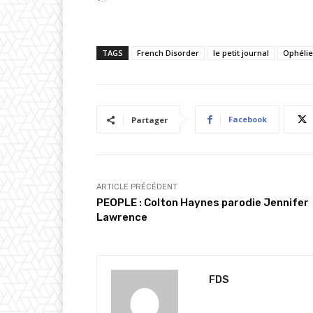
h
a
TAGS
French Disorder
le petit journal
Ophélie
r
g
e
m
Facebook
Partager
e
n
t
…
ARTICLE PRÉCÉDENT
PEOPLE : Colton Haynes parodie Jennifer
Lawrence
FDS