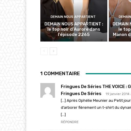
DEMAIN NOUS APPARTIENT
DEMAI
DEMAIN NOUS APPARTIENT :
DEMAIN 
le top noir d’Aurore dans
le to
l’épisode 2265
Manon d
1 COMMENTAIRE
Fringues De Séries THE VOICE :
Fringues De Séries
19 janvier 2014
[…] Après Ophélie Meunier au Petit jou
d’arborer fièrement un t-shirt du dyna
[…]
RÉPONDRE