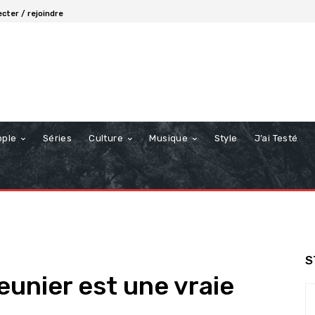
cter / rejoindre
ople
Séries
Culture
Musique
Style
J’ai Testé
S
eunier est une vraie