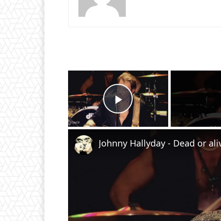
×
Play Video
Johnny Hallyday - Dead or ali