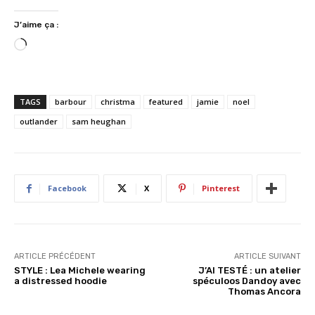
J’aime ça :
C
h
a
r
TAGS
barbour
christma
featured
jamie
noel
g
outlander
sam heughan
e
m
e
n
Facebook
X
Pinterest
t
…
ARTICLE PRÉCÉDENT
ARTICLE SUIVANT
STYLE : Lea Michele wearing
J’AI TESTÉ : un atelier
a distressed hoodie
spéculoos Dandoy avec
Thomas Ancora