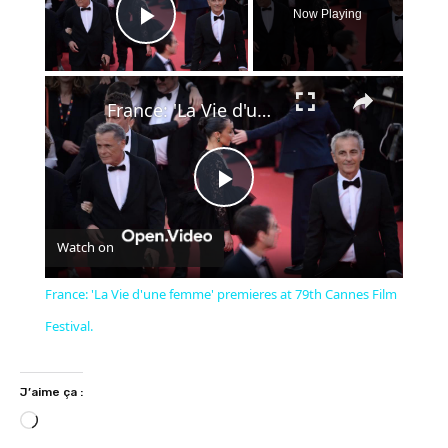
Now Playing
Play Video
×
France: 'La Vie d'une femme' premieres at 79th Cannes Film Festival.
Play
Watch on
Video
France: 'La Vie d'une femme' premieres at 79th Cannes Film
Festival.
J’aime ça :
C
h