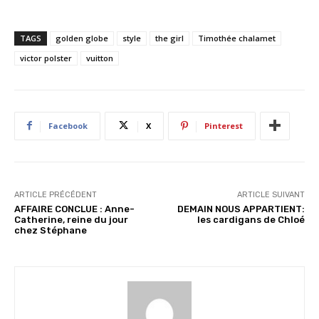
a
r
TAGS
golden globe
style
the girl
Timothée chalamet
g
victor polster
vuitton
e
m
e
n
Facebook
X
Pinterest
t
…
ARTICLE PRÉCÉDENT
ARTICLE SUIVANT
AFFAIRE CONCLUE : Anne-
DEMAIN NOUS APPARTIENT:
Catherine, reine du jour
les cardigans de Chloé
chez Stéphane