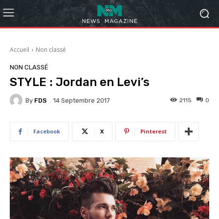
Accueil
Non classé
NON CLASSÉ
STYLE : Jordan en Levi’s
By
FDS
2115
0
14 Septembre 2017
Facebook
X
Pinterest