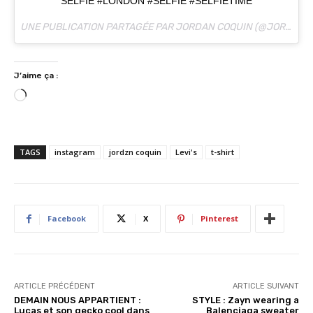
SELFIE #LONDON #SELFIE #SELFIETIME
UNE PUBLICATION PARTAGÉE PAR JORDAN COQUIN (@JORDANCQN) LE
J’aime ça :
C
h
a
r
TAGS
instagram
jordzn coquin
Levi's
t-shirt
g
e
m
e
Facebook
X
Pinterest
n
t
…
ARTICLE PRÉCÉDENT
ARTICLE SUIVANT
DEMAIN NOUS APPARTIENT :
STYLE : Zayn wearing a
Lucas et son gecko cool dans
Balenciaga sweater