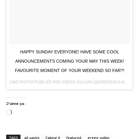
HAPPY SUNDAY EVERYONE! HAVE SOME COOL
ANNOUNCEMENTS COMING YOUR WAY THIS WEEK!
FAVOURITE MOMENT OF YOUR WEEKEND SO FAR?!
UNE PHOTO PUBLIÉE PAR GREGG SULKIN (@GREGGSULKIN) LE
3
J’aime ça :
C
h
a
r
TAGS
all saints
Faking it
featured
gregg sulkin