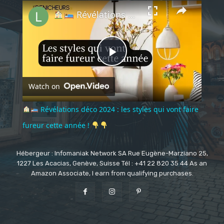
×
Play
Unmute
Fullscreen
Révélations déco 2024 : les styles qui vont faire fureur cette année !
Play
Watch on
Video
Révélations déco 2024 : les styles qui vont faire
fureur cette année !
Hébergeur : Infomaniak Network SA Rue Eugène-Marziano 25,
1227 Les Acacias, Genève, Suisse Tél : +41 22 820 35 44 As an
Amazon Associate, I earn from qualifying purchases.