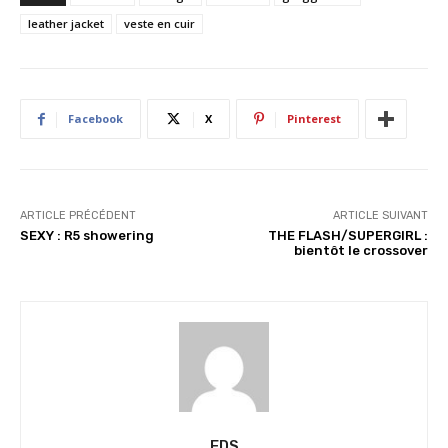
g
leather jacket
veste en cuir
e
m
e
n
Facebook
X
Pinterest
t
…
ARTICLE PRÉCÉDENT
ARTICLE SUIVANT
SEXY : R5 showering
THE FLASH/SUPERGIRL :
bientôt le crossover
FDS