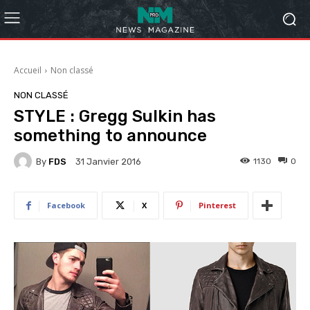
Accueil
Non classé
NON CLASSÉ
STYLE : Gregg Sulkin has
something to announce
By
FDS
1130
0
31 Janvier 2016
Facebook
X
Pinterest