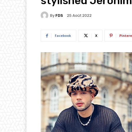
stylished Jeronimo
By
FDS
25 Août 2022
Facebook
X
Pintere