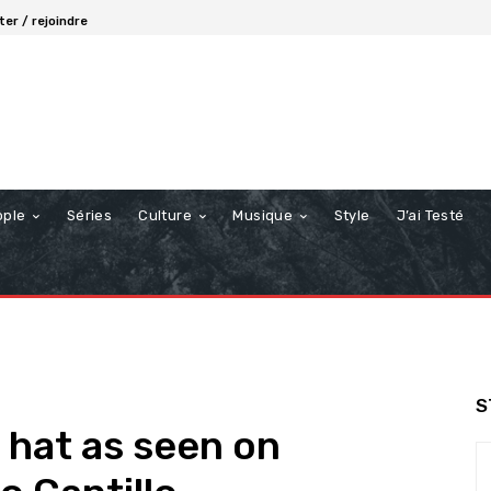
er / rejoindre
ople
Séries
Culture
Musique
Style
J’ai Testé
S
 hat as seen on