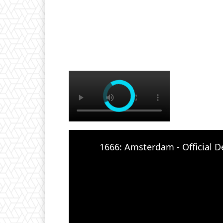
×
1666: Amsterdam - Official D