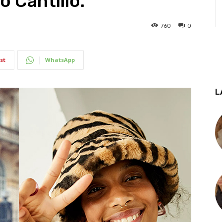
 Cantillo.
760
0
st
WhatsApp
L