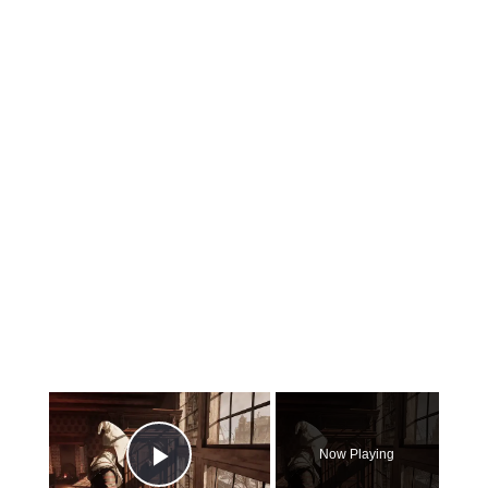
×
Now Playing
Play Video