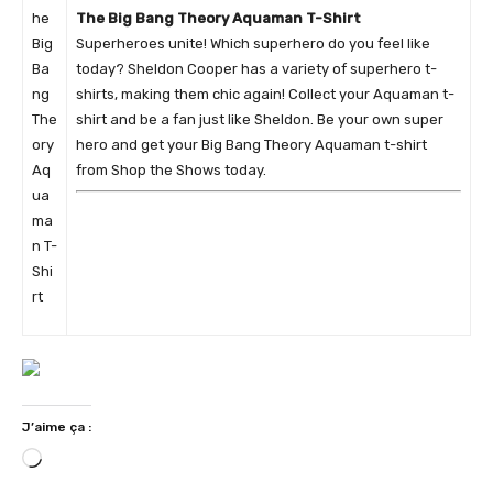
The Big Bang Theory Aquaman T-Shirt
Superheroes unite! Which superhero do you feel like
today? Sheldon Cooper has a variety of superhero t-
shirts, making them chic again! Collect your Aquaman t-
shirt and be a fan just like Sheldon. Be your own super
hero and get your Big Bang Theory Aquaman t-shirt
from Shop the Shows today.
J’aime ça :
C
h