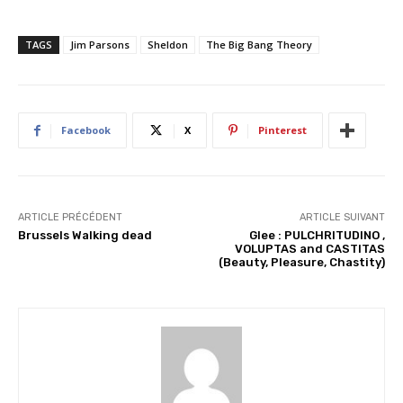
a
r
TAGS
Jim Parsons
Sheldon
The Big Bang Theory
g
e
m
e
Facebook
X
Pinterest
n
t
…
ARTICLE PRÉCÉDENT
ARTICLE SUIVANT
Brussels Walking dead
Glee : PULCHRITUDINO ,
VOLUPTAS and CASTITAS
(Beauty, Pleasure, Chastity)