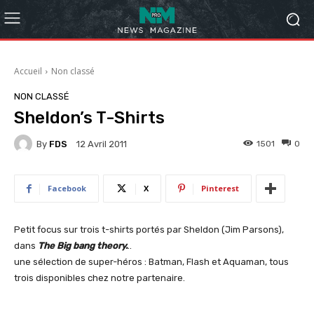
Accueil
Non classé
NON CLASSÉ
Sheldon’s T-Shirts
By
FDS
1501
0
12 Avril 2011
Facebook
X
Pinterest
Petit focus sur trois t-shirts portés par Sheldon (Jim Parsons),
dans
The Big bang theory.
..
une sélection de super-héros : Batman, Flash et Aquaman, tous
trois disponibles chez notre partenaire.